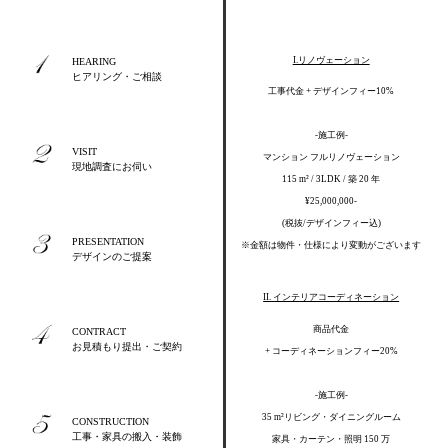
I.リノヴェーション
HEARING
ヒアリング・ご相談
工事代金 + デザインフィー10%
-施工例-
VISIT
マンション フルリノヴェーション
現地調査にお伺い
115 m² / 3LDK / 築 20 年
¥25,000,000-
(税抜/デザインフィー込)
PRESENTATION
※金額は物件・仕様により変動がございます
デザインのご提案
II. インテリアコーディネーション
商品代金
CONTRACT
お見積もり提出・ご契約
+ コーディネーションフィー20%
-施工例-
35 m²リビング・ダイニングルーム
CONSTRUCTION
工事・家具の搬入・装飾
家具・カーテン・照明 150 万